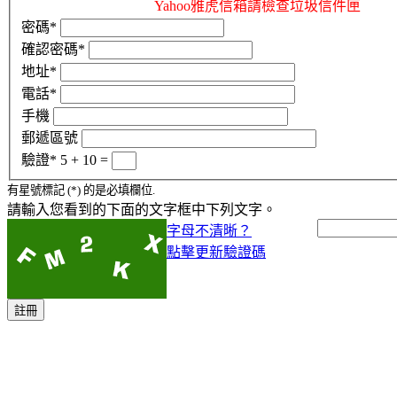
Yahoo雅虎信箱請檢查垃圾信件匣
密碼*
確認密碼*
地址*
電話*
手機
郵遞區號
驗證*
5 + 10 =
有星號標記 (*) 的是必填欄位.
請輸入您看到的下面的文字框中下列文字。
字母不清晰？
點擊更新驗證碼
註冊